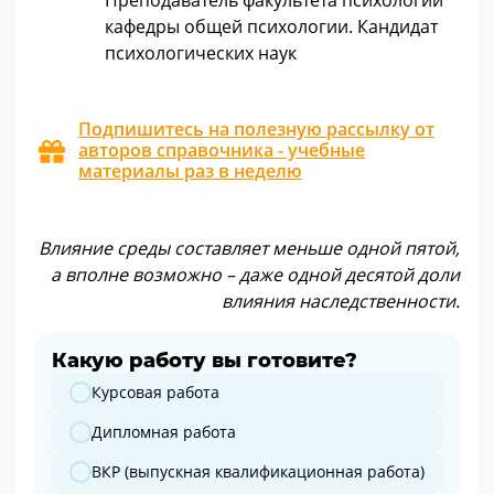
Преподаватель факультета психологии
кафедры общей психологии. Кандидат
психологических наук
Подпишитесь на полезную рассылку от
авторов справочника - учебные
материалы раз в неделю
Влияние среды составляет меньше одной пятой,
а вполне возможно – даже одной десятой доли
влияния наследственности.
Какую работу вы готовите?
Какую работу вы готовите?
Курсовая работа
Дипломная работа
ВКР (выпускная квалификационная работа)