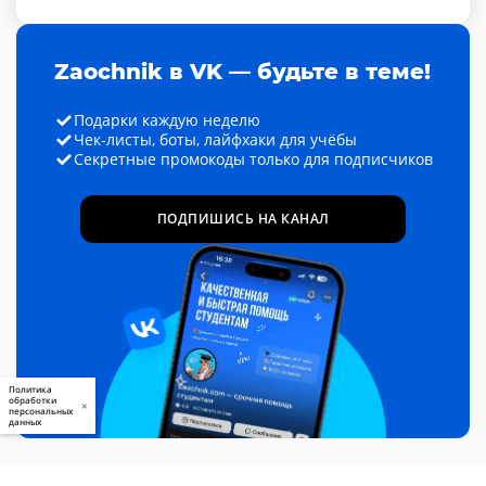
Zaochnik в VK — будьте в теме!
Подарки каждую неделю
Чек-листы, боты, лайфхаки для учёбы
Секретные промокоды только для подписчиков
ПОДПИШИСЬ НА КАНАЛ
Политика
обработки
×
персональных
данных