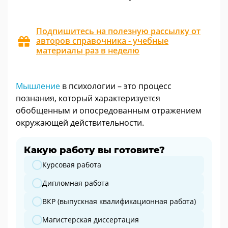
Подпишитесь на полезную рассылку от
авторов справочника - учебные
материалы раз в неделю
Мышление
в психологии – это процесс
познания, который характеризуется
обобщенным и опосредованным отражением
окружающей действительности.
Какую работу вы готовите?
Какую работу вы готовите?
Курсовая работа
Дипломная работа
ВКР (выпускная квалификационная работа)
Магистерская диссертация