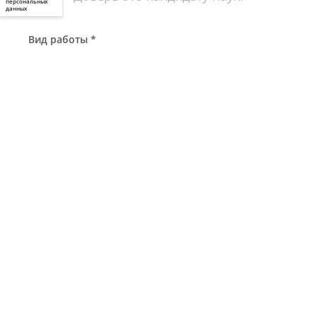
персональных
данных
Вид работы *
Начните набирать...
Предмет *
Начните набирать...
Тема работы
Объем, стр. *
Срок сдачи *