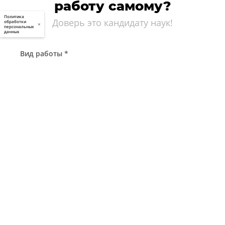
работу самому?
Политика
Доверь это кандидату наук!
обработки
×
персональных
данных
Вид работы *
Начните набирать...
Предмет *
Начните набирать...
Тема работы
Объем, стр. *