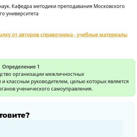
наук. Кафедра методики преподавания Московского
го университета
лку от авторов справочника - учебные материалы
Определение 1
едство организации межличностных
и классным руководителем, целью которых является
рганов ученического самоуправления.
товите?