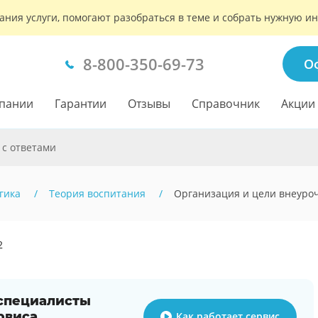
ания услуги, помогают разобраться в теме и собрать нужную 
8-800-350-69-73
О
пании
Гарантии
Отзывы
Справочник
Акции
 с ответами
гика
Теория воспитания
Организация и цели внеуро
2
 специалисты
рвиса
Как работает сервис