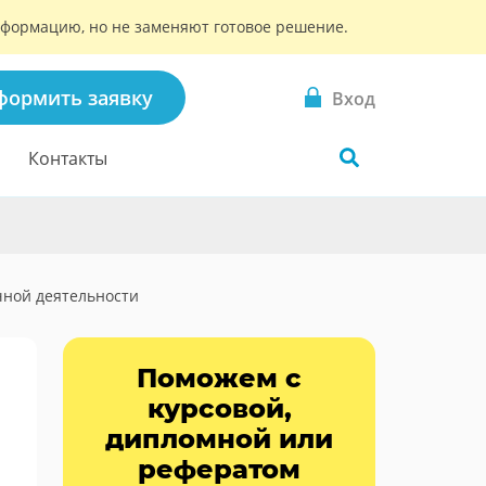
информацию, но не заменяют готовое решение.
формить заявку
Вход
Контакты
чной деятельности
Поможем с
курсовой,
дипломной или
рефератом