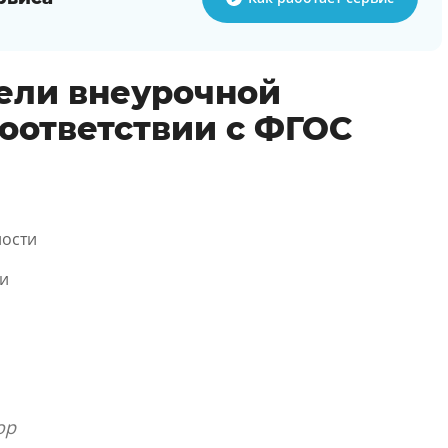
ели внеурочной
соответствии с ФГОС
ности
и
ор