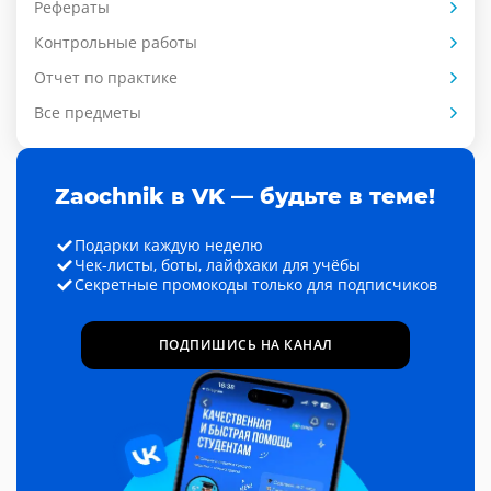
Рефераты
Контрольные работы
Отчет по практике
Все предметы
Zaochnik в VK — будьте в теме!
Подарки каждую неделю
Чек-листы, боты, лайфхаки для учёбы
Секретные промокоды только для подписчиков
ПОДПИШИСЬ НА КАНАЛ