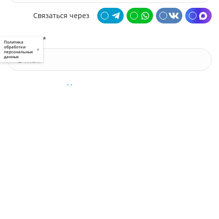
Связаться через
Почта *
Политика
обработки
×
персональных
данных
У меня есть промокод
Узнать стоимость
Я принимаю условия
пользовательского соглашения
и
политики приватности
, а также даю
свое
согласие
на обработку моих персональных данных