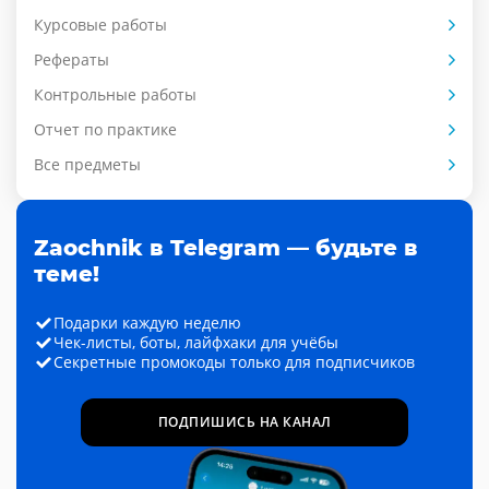
Курсовые работы
Рефераты
Контрольные работы
Отчет по практике
Все предметы
Zaochnik в Telegram — будьте в
теме!
Подарки каждую неделю
Чек-листы, боты, лайфхаки для учёбы
Секретные промокоды только для подписчиков
ПОДПИШИСЬ НА КАНАЛ