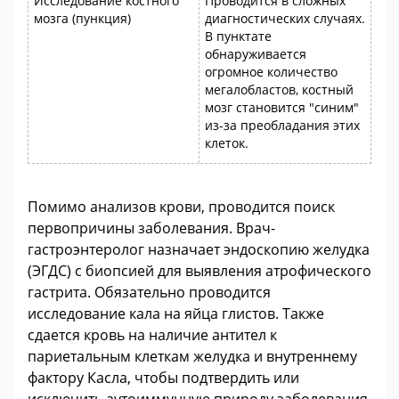
Исследование костного
Проводится в сложных
мозга (пункция)
диагностических случаях.
В пунктате
обнаруживается
огромное количество
мегалобластов, костный
мозг становится "синим"
из-за преобладания этих
клеток.
Помимо анализов крови, проводится поиск
первопричины заболевания. Врач-
гастроэнтеролог назначает эндоскопию желудка
(ЭГДС) с биопсией для выявления атрофического
гастрита. Обязательно проводится
исследование кала на яйца глистов. Также
сдается кровь на наличие антител к
париетальным клеткам желудка и внутреннему
фактору Касла, чтобы подтвердить или