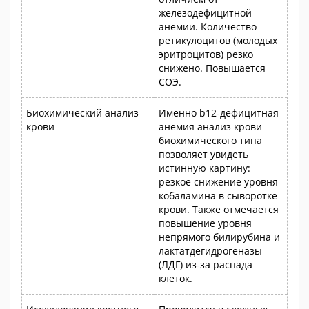
железодефицитной
анемии. Количество
ретикулоцитов (молодых
эритроцитов) резко
снижено. Повышается
СОЭ.
Биохимический анализ
Именно b12-дефицитная
крови
анемия анализ крови
биохимического типа
позволяет увидеть
истинную картину:
резкое снижение уровня
кобаламина в сыворотке
крови. Также отмечается
повышение уровня
непрямого билирубина и
лактатдегидрогеназы
(ЛДГ) из-за распада
клеток.