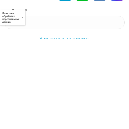
Почта *
Политика
обработки
×
персональных
данных
У меня есть промокод
Узнать стоимость
Я принимаю условия
пользовательского соглашения
и
политики приватности
, а также даю
свое
согласие
на обработку моих персональных данных
Выполненные работы