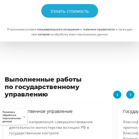
Узнать стоимость
Я принимаю условия
пользовательского соглашения
и
политики приватности
, а также даю
свое
согласие
на обработку моих персональных данных
Выполненные работы
по государственному
управлению
Государственное управление
Госуда
Политика
обработки
×
персональных
Основные направления совершенствования
Классиф
данных
деятельности министерства юстиции РФ в
прогноз
государственном контроле
Классиф
Компьют