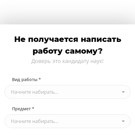
Не получается написать
работу самому?
Доверь это кандидату наук!
Вид работы *
Начните набирать...
Предмет *
Начните набирать...