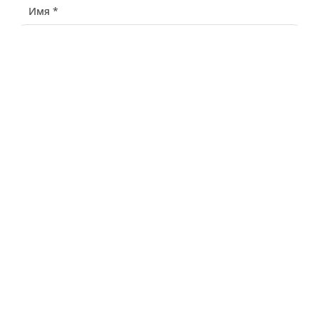
Имя *
Телефон *
Связаться через
Почта *
У меня есть промокод
Узнать стоимость