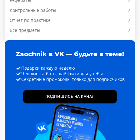
Рефераты
Контрольные работы
Отчет по практике
Все предметы
Zaochnik в VK — будьте в теме!
Подарки каждую неделю
Чек-листы, боты, лайфхаки для учёбы
Секретные промокоды только для подписчиков
ПОДПИШИСЬ НА КАНАЛ