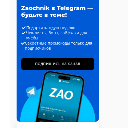
Zaochnik в Telegram —
будьте в теме!
Подарки каждую неделю
Чек-листы, боты, лайфхаки для
учёбы
Секретные промокоды только для
подписчиков
ПОДПИШИСЬ НА КАНАЛ