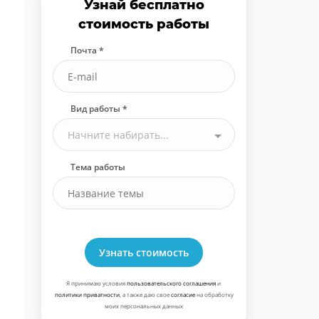
Узнай бесплатно
стоимость работы
Почта *
Вид работы *
Начните набирать...
Тема работы
Узнать стоимость
Я принимаю условия
пользовательского соглашения
и
политики приватности
, а также даю свое
согласие
на обработку
моих персональных данных