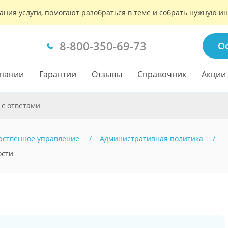
ания услуги, помогают разобраться в теме и собрать нужную 
8-800-350-69-73
О
пании
Гарантии
Отзывы
Справочник
Акции
 с ответами
рственное управление
Административная политика
ости