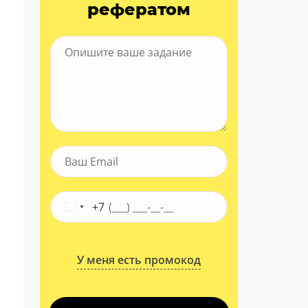
рефератом
+7
У меня есть промокод