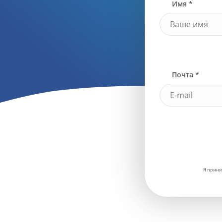
Имя *
Почта *
Я прини