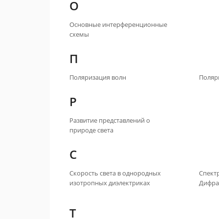
О
Основные интерференционные
схемы
П
Поляризация волн
Поляр
Р
Развитие представлений о
природе света
С
Скорость света в однородных
Спект
изотропных диэлектриках
Дифра
Т