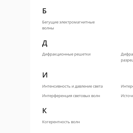
Б
Бегущие электромагнитные
волны
Д
Дифракционные решетки
Дифра
разре
И
Интенсивность и давление света
Интер
Интерференция световых волн
Источ
К
Когерентность волн