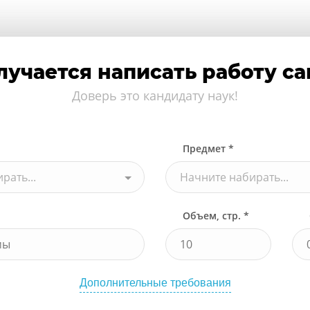
лучается написать работу с
Доверь это кандидату наук!
Предмет *
рать...
Начните набирать...
Объем, стр. *
Дополнительные требования