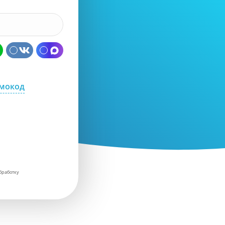
омокод
бработку