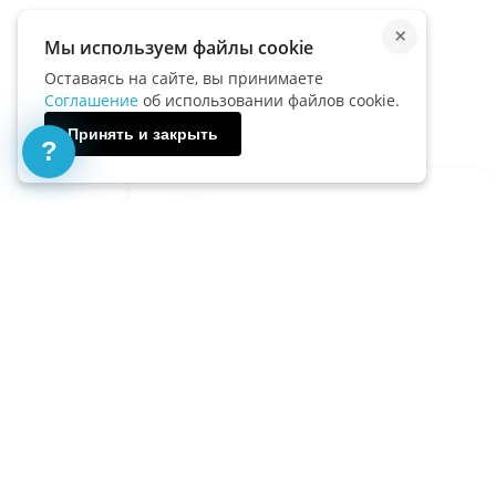
×
Мы используем файлы cookie
Оставаясь на сайте, вы принимаете
Тесты по физике
Соглашение
об использовании файлов cookie.
Принять и закрыть
?
Естественные науки
Концепции современного
естествознания. Тест 11
17.08.2025
1 645
12