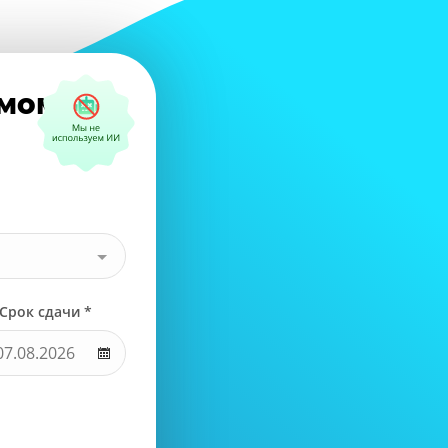
амому?
Срок сдачи *