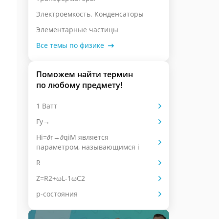
Электроемкость. Конденсаторы
Элементарные частицы
Все темы по физике
Поможем найти термин
по любому предмету!
1 Ватт
Fy→
Hi=∂r→∂qiM является
параметром, называющимся i
R
Z=R2+ωL-1ωC2
p-состояния