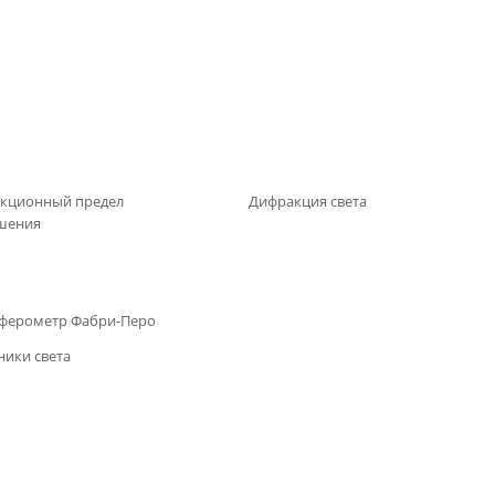
кционный предел
Дифракция света
шения
ферометр Фабри-Перо
ники света