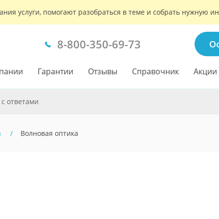
ания услуги, помогают разобраться в теме и собрать нужную 
8-800-350-69-73
О
пании
Гарантии
Отзывы
Справочник
Акции
 с ответами
а
Волновая оптика