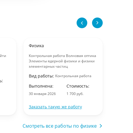
Физика
Физика
айти
Контрольная работа Волновая оптика
применен
Элементы ядерной физики и физики
и инструм
элементарных частиц
Вид раб
Вид работы:
Контрольная работа
ь:
Выполне
Выполнена:
Стоимость:
30 января
30 января 2026
1 700 руб.
Заказать такую же работу
Заказать
Смотреть все работы по физике