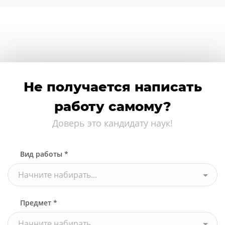
Не получается написать
работу самому?
Доверь это кандидату наук!
Вид работы *
Начните набирать...
Предмет *
Начните набирать...