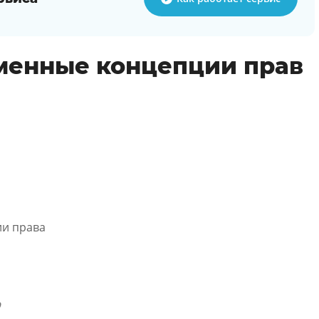
менные концепции прав
и права
р