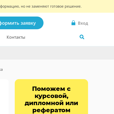
информацию, но не заменяют готовое решение.
формить заявку
Вход
Контакты
ка
Поможем с
курсовой,
дипломной или
рефератом