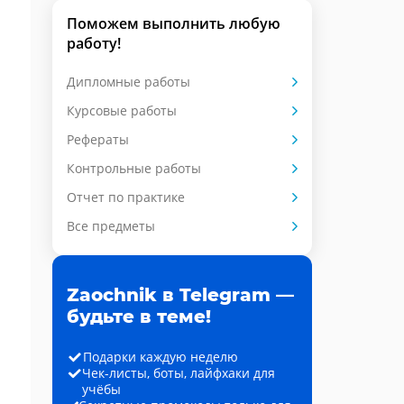
Поможем выполнить любую
работу!
Дипломные работы
Курсовые работы
Рефераты
Контрольные работы
Отчет по практике
Все предметы
Zaochnik в Telegram —
будьте в теме!
Подарки каждую неделю
Чек-листы, боты, лайфхаки для
учёбы