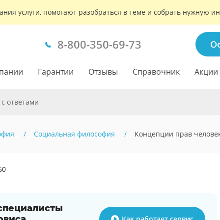
ания услуги, помогают разобраться в теме и собрать нужную 
8-800-350-69-73
О
пании
Гарантии
Отзывы
Справочник
Акции
 с ответами
офия
Социальная философия
Концепции прав челове
60
 специалисты
рвиса
Как работает сервис