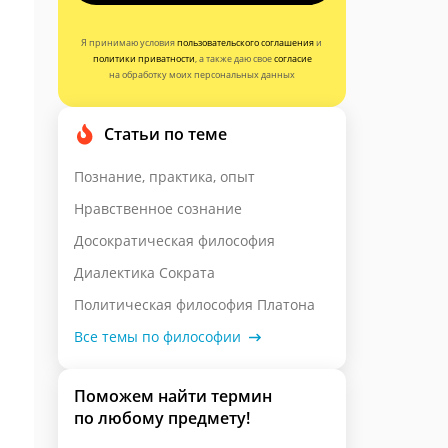
Я принимаю условия
пользовательского соглашения
и
политики приватности
, а также даю свое
согласие
на обработку моих персональных данных
Статьи по теме
Познание, практика, опыт
Нравственное сознание
Досократическая философия
Диалектика Сократа
Политическая философия Платона
Все темы по философии
Поможем найти термин
по любому предмету!