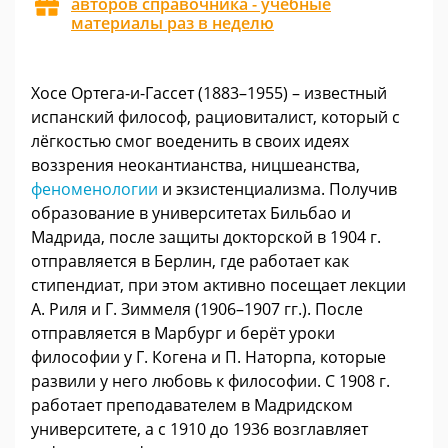
авторов справочника - учебные
материалы раз в неделю
Хосе Ортега-и-Гассет (1883–1955) – известный
испанский философ, рациовиталист, который с
лёгкостью смог воеденить в своих идеях
воззрения неокантианства, ницшеанства,
феноменологии
и экзистенциализма. Получив
образование в университетах Бильбао и
Мадрида, после защиты докторской в 1904 г.
отправляется в Берлин, где работает как
стипендиат, при этом активно посещает лекции
А. Риля и Г. Зиммеля (1906–1907 гг.). После
отправляется в Марбург и берёт уроки
философии у Г. Когена и П. Наторпа, которые
развили у него любовь к философии. С 1908 г.
работает преподавателем в Мадридском
университете, а с 1910 до 1936 возглавляет