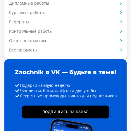
Дипломные работы
Курсовые работы
Рефераты
Контрольные работы
Отчет по практике
Все предметы
Zaochnik в VK — будьте в теме!
Подарки каждую неделю
Чек-листы, боты, лайфхаки для учёбы
Секретные промокоды только для подписчиков
ПОДПИШИСЬ НА КАНАЛ