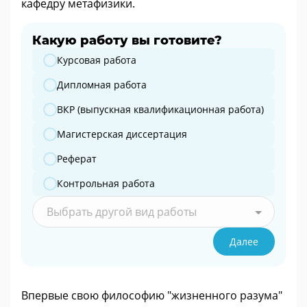
кафедру метафизики.
Какую работу вы готовите?
Какую работу вы готовите?
Курсовая работа
Дипломная работа
ВКР (выпускная квалификационная работа)
Магистерская диссертация
Реферат
Контрольная работа
Выбрать другой вид работы
Далее
Впервые свою философию "жизненного разума"