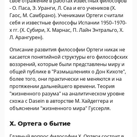
своё отражение в работах известных философов
- О. Паса, Э. Уранги, Л. Сеа и его учеников (X.
Гаос, М. Самбрано). Учениками Ортеги считали
себя и известные философы Испании 1950–1970-
х гг. (X. Субири, X. Марнас, П. Лайн Энтральго, X.
Л. Арангурен).
Описание развития философии Ортеги никак не
касается понятийной структуры его философских
воззрений, которые были представлены миру и
общей публике в "Размышлениях о Дон Кихоте",
более того, они практически не меняются и на
протяжении дальнейшего времени. Теория
"жизненного разума" на аналитическом уровне
схожа с Dasein в авторстве М. Хайдеггера и
объяснении "жизненного мира" Гуссерля.
Х. Ортега о бытие
Главный вопрос философии Х. Ортеги состоит в