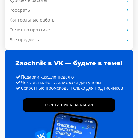
Курсовые работы
Рефераты
Контрольные работы
Отчет по практике
Все предметы
Zaochnik в VK — будьте в теме!
Подарки каждую неделю
Чек-листы, боты, лайфхаки для учёбы
Секретные промокоды только для подписчиков
ПОДПИШИСЬ НА КАНАЛ