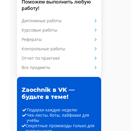
Поможем выполнить любую
работу!
Дипломные работы
Курсовые работы
Рефераты
Контрольные работы
Отчет по практике
Все предметы
Zaochnik в VK —
будьте в теме!
Подарки каждую неделю
Чек-листы, боты, лайфхаки для
учёбы
Секретные промокоды только для
подписчиков