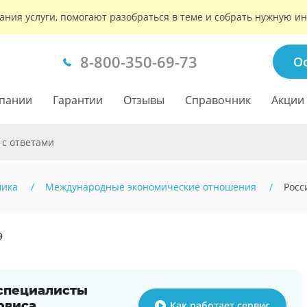
ания услуги, помогают разобраться в теме и собрать нужную 
8-800-350-69-73
О
пании
Гарантии
Отзывы
Справочник
Акции
 с ответами
мика
Международные экономические отношения
Росс
9
 специалисты
рвиса
Как работает сервис