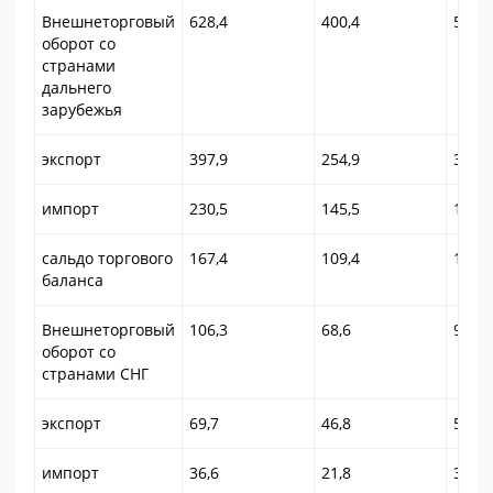
Внешнеторговый
628,4
400,4
534,4
оборот со
странами
дальнего
зарубежья
экспорт
397,9
254,9
336,9
импорт
230,5
145,5
197,5
сальдо торгового
167,4
109,4
139,4
баланса
Внешнеторговый
106,3
68,6
91,3
оборот со
странами СНГ
экспорт
69,7
46,8
59,7
импорт
36,6
21,8
31,6