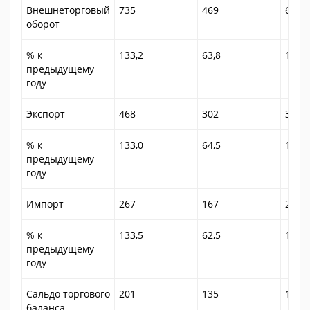
Внешнеторговый
735
469
626
оборот
% к
133,2
63,8
133,5
предыдущему
году
Экспорт
468
302
397
% к
133,0
64,5
131,5
предыдущему
году
Импорт
267
167
229
% к
133,5
62,5
137,1
предыдущему
году
Сальдо торгового
201
135
168
баланса