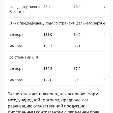
сальдо торгового
33,1
25,0
28,1
баланса
В % к предыдущему году со странами дальнего зарубежья
экспорт
133,0
64,0
132,2
импорт
135,7
63,1
135,7
со странами СНГ
экспорт
132,3
67,2
127,5
импорт
122,6
59,6
144,9
Экспортная деятельность, как основная форма
международной торговли, предполагает
реализацию отечественной продукции
иностранным контрагентам с передачей прав