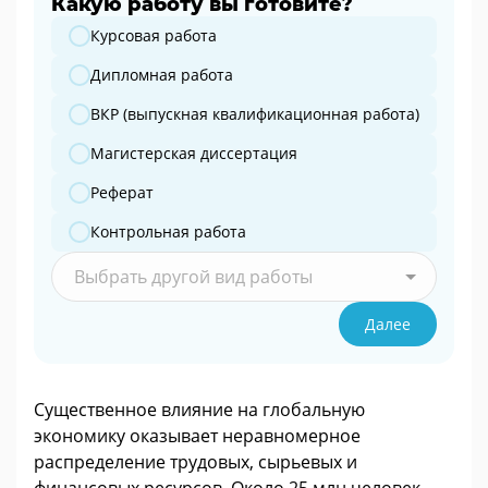
Какую работу вы готовите?
Какую работу вы готовите?
Курсовая работа
Дипломная работа
ВКР (выпускная квалификационная работа)
Магистерская диссертация
Реферат
Контрольная работа
Выбрать другой вид работы
Далее
Существенное влияние на глобальную
экономику оказывает неравномерное
распределение трудовых, сырьевых и
финансовых ресурсов. Около 25 млн человек