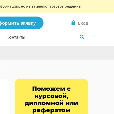
информацию, но не заменяют готовое решение.
формить заявку
Вход
Контакты
д
Поможем с
курсовой,
дипломной или
рефератом