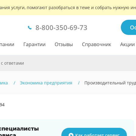
ания услуги, помогают разобраться в теме и собрать нужную 
8-800-350-69-73
О
пании
Гарантии
Отзывы
Справочник
Акции
 с ответами
мика
Экономика предприятия
Производительный тру
894
 специалисты
рвиса
Как работает сервис