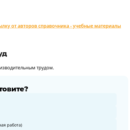
лку от авторов справочника - учебные материалы
уд
оизводительным трудом.
товите?
ая работа)