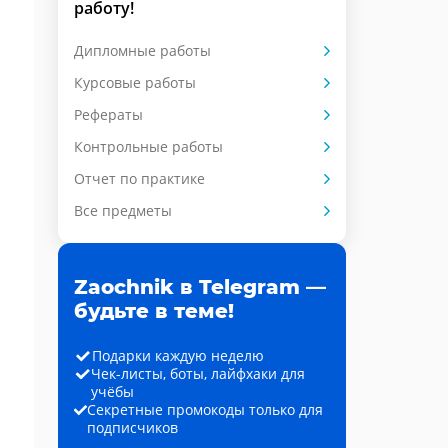
работу!
Дипломные работы
Курсовые работы
Рефераты
Контрольные работы
Отчет по практике
Все предметы
Zaochnik в Telegram —
будьте в теме!
Подарки каждую неделю
Чек-листы, боты, лайфхаки для
учёбы
Секретные промокоды только для
подписчиков