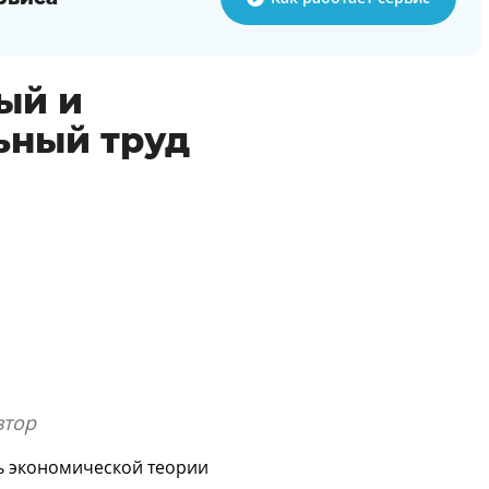
ый и
ьный труд
втор
ь экономической теории