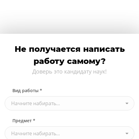
Не получается написать
работу самому?
Доверь это кандидату наук!
Вид работы *
Начните набирать...
Предмет *
Начните набирать...