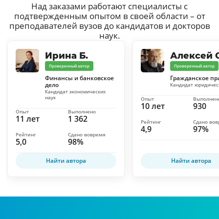
Над заказами работают специалисты с
подтвержденным опытом в своей области – от
преподавателей вузов до кандидатов и докторов
наук.
Ирина Б.
Алексей С
Проверенный автор
Проверенный автор
Финансы и банковское
Гражданское пр
дело
Кандидат юридичес
Кандидат экономических
наук
Опыт
Выполнен
10 лет
930
Опыт
Выполнено
11 лет
1 362
Рейтинг
Сдано во
4,9
97%
Рейтинг
Сдано вовремя
5,0
98%
Найти автора
Найти автора