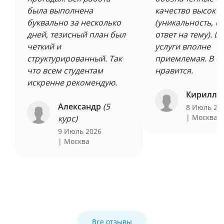
была выполнена
качество высоко
буквально за несколько
(уникальность, ст
дней, тезисный план был
ответ на тему). Ц
четкий и
услуги вполне
структурированный. Так
приемлемая. В о
что всем студентам
нравится.
искренне рекомендую.
Кирилл
(
Александр
(5
8 Июль 20
| Москва
курс)
9 Июль 2026
| Москва
Все отзывы