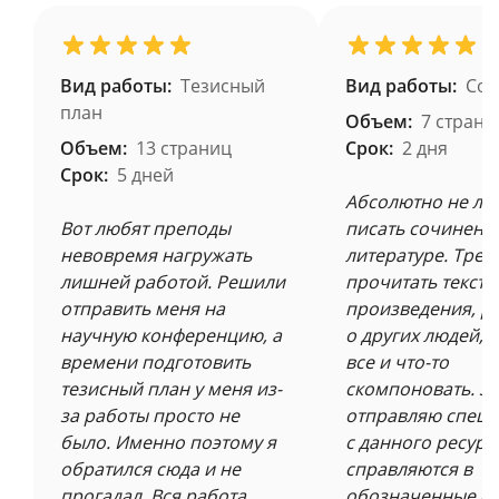
Вид работы:
Тезисный
Вид работы:
Соч
план
Объем:
7 страни
Объем:
13 страниц
Срок:
2 дня
Срок:
5 дней
Абсолютно не л
Вот любят преподы
писать сочинени
невовремя нагружать
литературе. Треб
лишней работой. Решили
прочитать текст
отправить меня на
произведения, р
научную конференцию, а
о других людей, 
времени подготовить
все и что-то
тезисный план у меня из-
скомпоновать. З
за работы просто не
отправляю специ
было. Именно поэтому я
с данного ресурс
обратился сюда и не
справляются в
прогадал. Вся работа
обозначенные ср