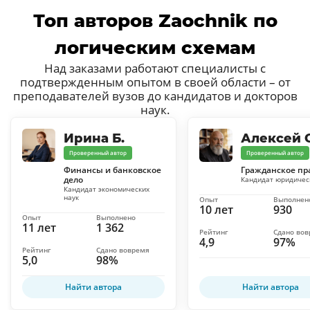
Топ авторов Zaochnik по
логическим схемам
Над заказами работают специалисты с
подтвержденным опытом в своей области – от
преподавателей вузов до кандидатов и докторов
наук.
Ирина Б.
Алексей С
Проверенный автор
Проверенный автор
Финансы и банковское
Гражданское пр
дело
Кандидат юридичес
Кандидат экономических
наук
Опыт
Выполнен
10 лет
930
Опыт
Выполнено
11 лет
1 362
Рейтинг
Сдано во
4,9
97%
Рейтинг
Сдано вовремя
5,0
98%
Найти автора
Найти автора