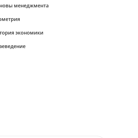
новы менеджмента
ометрия
тория экономики
аеведение