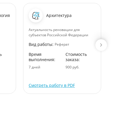
логия
Архитектура
Актуальность реновации для
Роль заня
субъектов Российской Федерации
процессе
качеств 
Вид работы:
Реферат
Вид раб
ь
Время
Стоимость
выполнения:
заказа:
Время
выполне
7 дней
900 руб.
1 дней
Смотреть работу в PDF
Смотрет