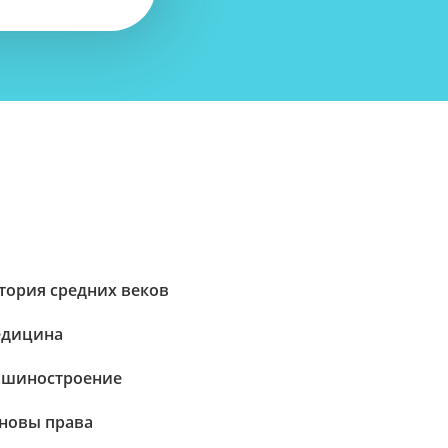
тория средних веков
дицина
шиностроение
новы права