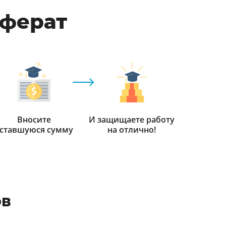
еферат
Вносите
И защищаете работу
ставшуюся сумму
на отлично!
ов