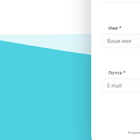
Имя *
Почта *
Я прини