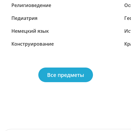
Религиоведение
Ос
Педиатрия
Ге
Немецкий язык
Ис
Конструирование
Кр
Все предметы