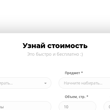
Узнай стоимость
Это быстро и бесплатно :)
Предмет *
рать...
Начните набирать...
Объем, стр. *