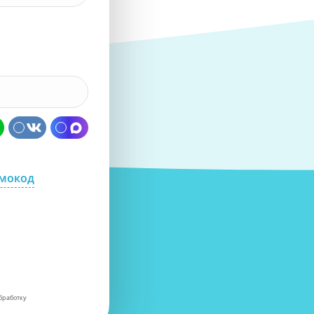
омокод
бработку