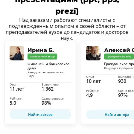
prezi)
Над заказами работают специалисты с
подтвержденным опытом в своей области – от
преподавателей вузов до кандидатов и докторов
наук.
Ирина Б.
Алексей С
Проверенный автор
Проверенный автор
Финансы и банковское
Гражданское пр
дело
Кандидат юридичес
Кандидат экономических
наук
Опыт
Выполнен
10 лет
930
Опыт
Выполнено
11 лет
1 362
Рейтинг
Сдано во
4,9
97%
Рейтинг
Сдано вовремя
5,0
98%
Найти автора
Найти автора