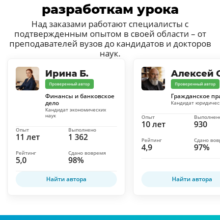
разработкам урока
Над заказами работают специалисты с
подтвержденным опытом в своей области – от
преподавателей вузов до кандидатов и докторов
наук.
Ирина Б.
Алексей С
Проверенный автор
Проверенный автор
Финансы и банковское
Гражданское пр
дело
Кандидат юридичес
Кандидат экономических
наук
Опыт
Выполнен
10 лет
930
Опыт
Выполнено
11 лет
1 362
Рейтинг
Сдано во
4,9
97%
Рейтинг
Сдано вовремя
5,0
98%
Найти автора
Найти автора