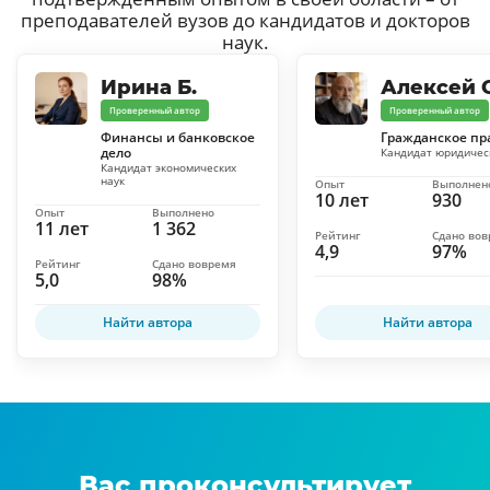
преподавателей вузов до кандидатов и докторов
наук.
Ирина Б.
Алексей С
Проверенный автор
Проверенный автор
Финансы и банковское
Гражданское пр
дело
Кандидат юридичес
Кандидат экономических
наук
Опыт
Выполнен
10 лет
930
Опыт
Выполнено
11 лет
1 362
Рейтинг
Сдано во
4,9
97%
Рейтинг
Сдано вовремя
5,0
98%
Найти автора
Найти автора
Вас проконсультирует