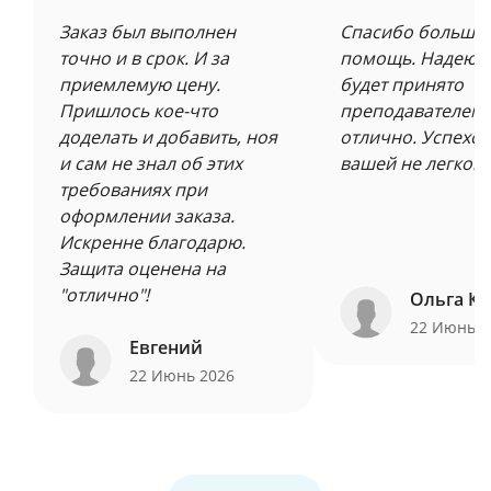
Заказ был выполнен
Спасибо большое
точно и в срок. И за
помощь. Надеюсь
приемлемую цену.
будет принято
Пришлось кое-что
преподавателем 
доделать и добавить, ноя
отлично. Успехов
и сам не знал об этих
вашей не легкой 
требованиях при
оформлении заказа.
Искренне благодарю.
Защита оценена на
"отлично"!
Ольга Ку
22 Июнь 
Евгений
22 Июнь 2026