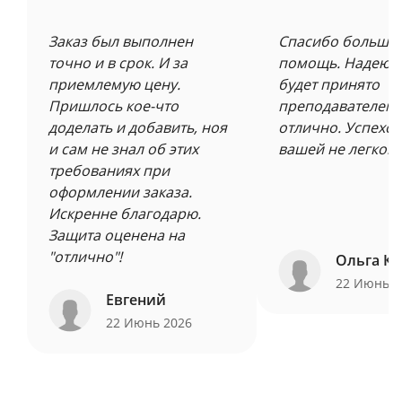
Заказ был выполнен
Спасибо большое
точно и в срок. И за
помощь. Надеюсь
приемлемую цену.
будет принято
Пришлось кое-что
преподавателем 
доделать и добавить, ноя
отлично. Успехов
и сам не знал об этих
вашей не легкой 
требованиях при
оформлении заказа.
Искренне благодарю.
Защита оценена на
"отлично"!
Ольга Ку
22 Июнь 
Евгений
22 Июнь 2026