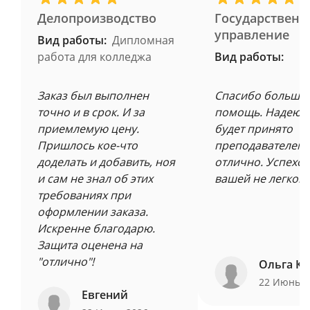
Делопроизводство
Государственн
управление
Вид работы:
Дипломная
работа для колледжа
Вид работы:
Заказ был выполнен
Спасибо большое
точно и в срок. И за
помощь. Надеюсь
приемлемую цену.
будет принято
Пришлось кое-что
преподавателем 
доделать и добавить, ноя
отлично. Успехов
и сам не знал об этих
вашей не легкой 
требованиях при
оформлении заказа.
Искренне благодарю.
Защита оценена на
"отлично"!
Ольга Ку
22 Июнь 
Евгений