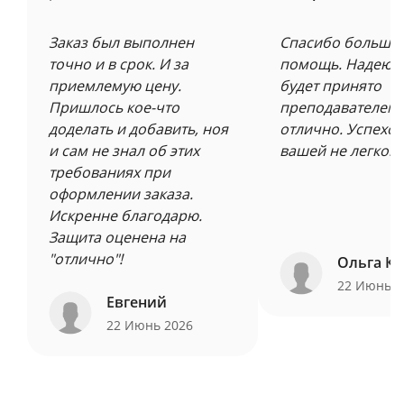
Заказ был выполнен
Спасибо большое
точно и в срок. И за
помощь. Надеюсь
приемлемую цену.
будет принято
Пришлось кое-что
преподавателем 
доделать и добавить, ноя
отлично. Успехов
и сам не знал об этих
вашей не легкой 
требованиях при
оформлении заказа.
Искренне благодарю.
Защита оценена на
"отлично"!
Ольга Ку
22 Июнь 
Евгений
22 Июнь 2026