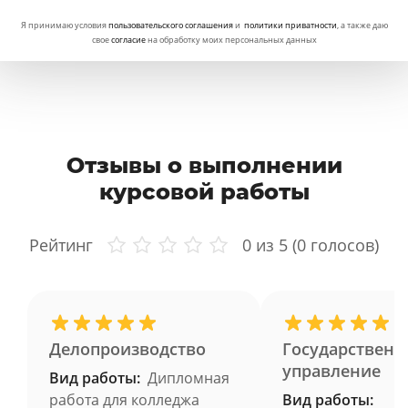
Я принимаю условия
пользовательского соглашения
и
политики приватности
, а также даю
свое
согласие
на обработку моих персональных данных
Отзывы о выполнении
курсовой работы
Рейтинг
0
из 5 (
0
голосов)
Делопроизводство
Государственн
управление
Вид работы:
Дипломная
работа для колледжа
Вид работы: