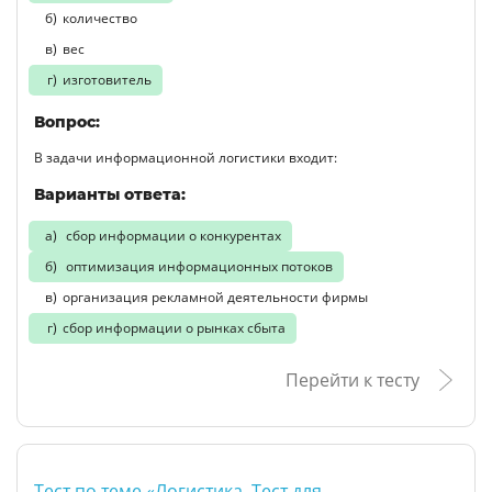
количество
вес
изготовитель
Вопрос:
В задачи информационной логистики входит:
Варианты ответа:
сбор информации о конкурентах
оптимизация информационных потоков
организация рекламной деятельности фирмы
сбор информации о рынках сбыта
Перейти к тесту
Тест по теме «Логистика. Тест для