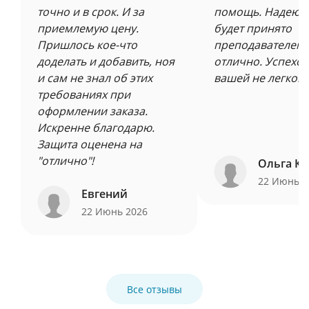
точно и в срок. И за
помощь. Надеюсь
приемлемую цену.
будет принято
Пришлось кое-что
преподавателем 
доделать и добавить, ноя
отлично. Успехов
и сам не знал об этих
вашей не легкой 
требованиях при
оформлении заказа.
Искренне благодарю.
Защита оценена на
"отлично"!
Ольга Ку
22 Июнь 
Евгений
22 Июнь 2026
Все отзывы