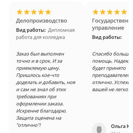
Делопроизводство
Государственн
управление
Вид работы:
Дипломная
работа для колледжа
Вид работы:
Заказ был выполнен
Спасибо большое
точно и в срок. И за
помощь. Надеюсь
приемлемую цену.
будет принято
Пришлось кое-что
преподавателем 
доделать и добавить, ноя
отлично. Успехов
и сам не знал об этих
вашей не легкой 
требованиях при
оформлении заказа.
Искренне благодарю.
Защита оценена на
"отлично"!
Ольга Ку