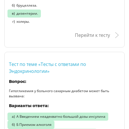
бруцеллеза.
дизентерии.
холеры.
Перейти к тесту
Тест по теме «Тесты с ответами по
Эндокринологии»
Вопрос:
Гипогликемия у больного сахарным диабетом может быть
вызвана:
Варианты ответа:
А Введением неадекватно большой дозы инсулина
Б Приемом алкоголя