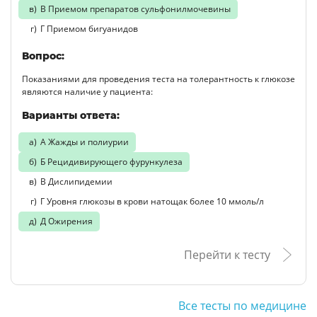
В Приемом препаратов сульфонилмочевины
Г Приемом бигуанидов
Вопрос:
Показаниями для проведения теста на толерантность к глюкозе
являются наличие у пациента:
Варианты ответа:
А Жажды и полиурии
Б Рецидивирующего фурункулеза
В Дислипидемии
Г Уровня глюкозы в крови натощак более 10 ммоль/л
Д Ожирения
Перейти к тесту
Все тесты по медицине