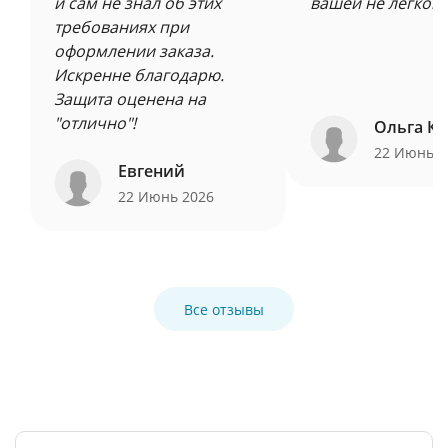
и сам не знал об этих
вашей не легкой 
требованиях при
оформлении заказа.
Искренне благодарю.
Защита оценена на
"отлично"!
Ольга Ку
22 Июнь 
Евгений
22 Июнь 2026
Все отзывы