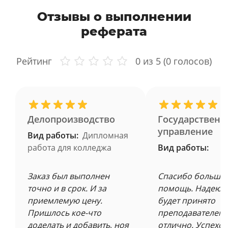
Отзывы о выполнении
реферата
Рейтинг
0
из 5 (
0
голосов)
Делопроизводство
Государственн
управление
Вид работы:
Дипломная
работа для колледжа
Вид работы:
Заказ был выполнен
Спасибо большое
точно и в срок. И за
помощь. Надеюсь
приемлемую цену.
будет принято
Пришлось кое-что
преподавателем 
доделать и добавить, ноя
отлично. Успехов