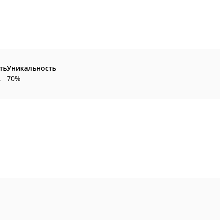
ть
Уникальность
.
70%