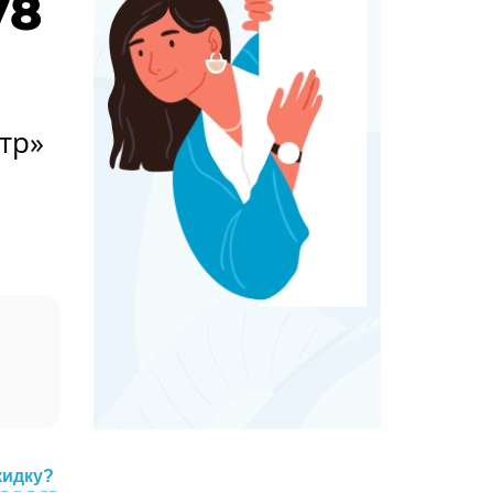
78
тр»
кидку?