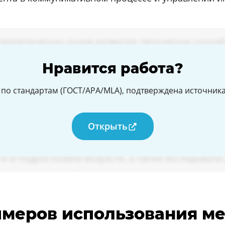
Нравится работа?
по стандартам (ГОСТ/APA/MLA), подтверждена источникам
Открыть
римеров использования м