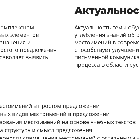
Актуальнос
 комплексном
Актуальность темы об
вых элементов
углубления знаний об 
 значения и
местоимений в совреме
ростого предложения
способствует улучшен
позволяет выявить
письменной коммуника
процесса в области рус
местоимений в простом предложении
ных видов местоимений в предложении
ования местоимений на основе учебных текстов
а структуру и смысл предложения
ерности совмещения местоимений с остальными 