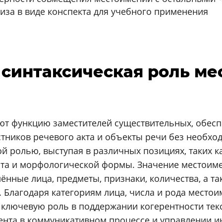
иза в виде конспекта для учебного применения
и синтаксическая роль м
т функцию заместителей существительных, обеспе
стников речевого акта и объекты речи без необх
й ролью, выступая в различных позициях, таких 
кста и морфологической формы. Значение местоим
нные лица, предметы, признаки, количества, а та
. Благодаря категориям лица, числа и рода мест
 ключевую роль в поддержании когерентности текс
ента в коммуникативном процессе и управлении 