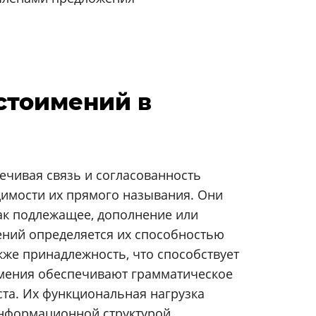
естоимений в
чивая связь и согласованность
одимости их прямого называния. Они
как подлежащее, дополнение или
ений определяется их способностью
кже принадлежность, что способствует
оимения обеспечивают грамматическое
та. Их функциональная нагрузка
информационной структурой