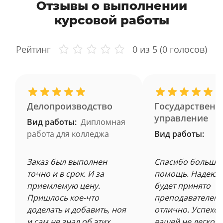
Отзывы о выполнении
курсовой работы
Рейтинг
0
из 5 (
0
голосов)
Делопроизводство
Государственн
управление
Вид работы:
Дипломная
работа для колледжа
Вид работы:
Заказ был выполнен
Спасибо большое
точно и в срок. И за
помощь. Надеюсь
приемлемую цену.
будет принято
Пришлось кое-что
преподавателем 
доделать и добавить, ноя
отлично. Успехов
и сам не знал об этих
вашей не легкой 