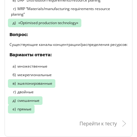
DRP “Distribution requirements/resource planing”
MRP “Materials/manufacturing requirements resource
planing”
«Optimised production technology»
Вопрос:
Существующие каналы концентрации/распределения ресурсов:
Варианты ответа:
множественные
межрегиональные
эшелонированные
двойные
смешанные
прямые
Перейти к тесту