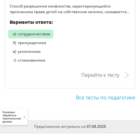
Способ разрешения конфликтов, характеризующийся
признанием права детей на собственное мнение, называется…
Варианты ответа:
сотрудничеством
принуждением
уклонением
сглаживанием
Перейти к тесту
Все тесты по педагогике
Политика
обработки
×
персональных
данных
Предложение актуально на
07.08.2026