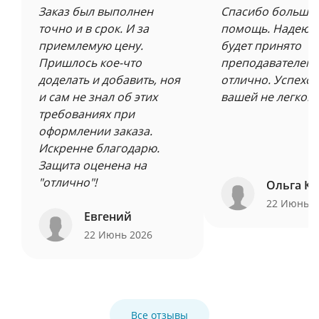
Заказ был выполнен
Спасибо большое
точно и в срок. И за
помощь. Надеюсь
приемлемую цену.
будет принято
Пришлось кое-что
преподавателем 
доделать и добавить, ноя
отлично. Успехов
и сам не знал об этих
вашей не легкой 
требованиях при
оформлении заказа.
Искренне благодарю.
Защита оценена на
"отлично"!
Ольга Ку
22 Июнь 
Евгений
22 Июнь 2026
Все отзывы