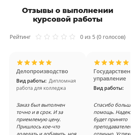
Отзывы о выполнении
курсовой работы
Рейтинг
0
из 5 (
0
голосов)
Делопроизводство
Государственн
управление
Вид работы:
Дипломная
работа для колледжа
Вид работы:
Заказ был выполнен
Спасибо большое
точно и в срок. И за
помощь. Надеюсь
приемлемую цену.
будет принято
Пришлось кое-что
преподавателем 
доделать и добавить, ноя
отлично. Успехов