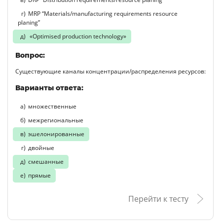
MRP “Materials/manufacturing requirements resource
planing”
«Optimised production technology»
Вопрос:
Существующие каналы концентрации/распределения ресурсов:
Варианты ответа:
множественные
межрегиональные
эшелонированные
двойные
смешанные
прямые
Перейти к тесту