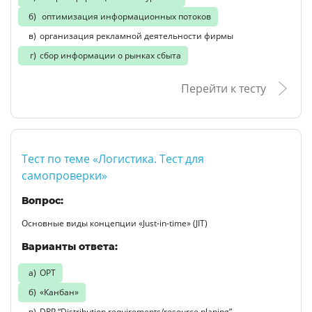
оптимизация информационных потоков
организация рекламной деятельности фирмы
сбор информации о рынках сбыта
Перейти к тесту
Тест по теме «Логистика. Тест для
самопроверки»
Вопрос:
Основные виды концепции «Just-in-time» (JIT)
Варианты ответа:
ОРТ
«Канбан»
DRP “Distribution requirements/resource planing”