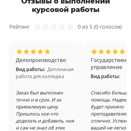
Отзывы о выполнении
курсовой работы
Рейтинг
0
из 5 (
0
голосов)
Делопроизводство
Государственн
управление
Вид работы:
Дипломная
работа для колледжа
Вид работы:
Заказ был выполнен
Спасибо большое
точно и в срок. И за
помощь. Надеюсь
приемлемую цену.
будет принято
Пришлось кое-что
преподавателем 
доделать и добавить, ноя
отлично. Успехов
и сам не знал об этих
вашей не легкой 