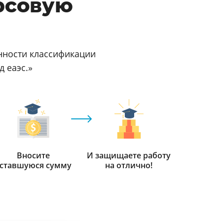
рсовую
нности классификации
д еаэс.»
Вносите
И защищаете работу
ставшуюся сумму
на отлично!