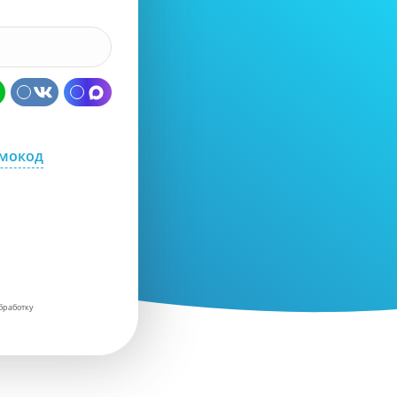
омокод
бработку