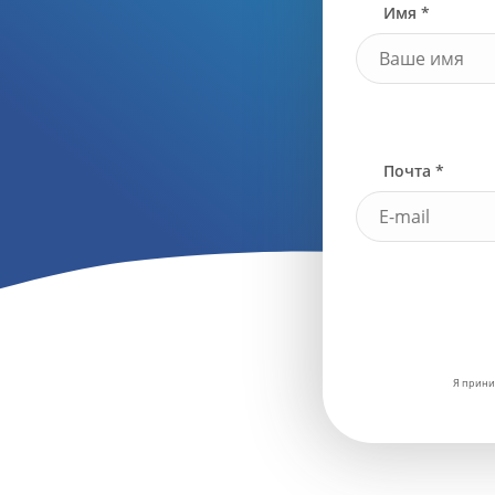
Имя *
Почта *
Я прини