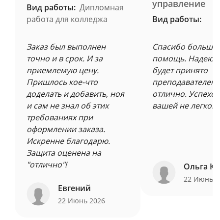
управление
Вид работы:
Дипломная
работа для колледжа
Вид работы:
Заказ был выполнен
Спасибо большое
точно и в срок. И за
помощь. Надеюсь
приемлемую цену.
будет принято
Пришлось кое-что
преподавателем 
доделать и добавить, ноя
отлично. Успехов
и сам не знал об этих
вашей не легкой 
требованиях при
оформлении заказа.
Искренне благодарю.
Защита оценена на
"отлично"!
Ольга Ку
22 Июнь 
Евгений
22 Июнь 2026