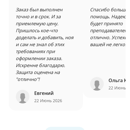
Заказ был выполнен
Спасибо большое
точно и в срок. И за
помощь. Надеюсь
приемлемую цену.
будет принято
Пришлось кое-что
преподавателем 
доделать и добавить, ноя
отлично. Успехов
и сам не знал об этих
вашей не легкой 
требованиях при
оформлении заказа.
Искренне благодарю.
Защита оценена на
"отлично"!
Ольга Ку
22 Июнь 
Евгений
22 Июнь 2026