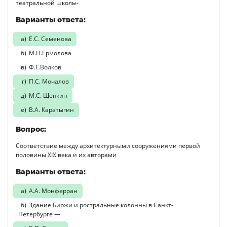
театральной школы-
Варианты ответа:
Е.С. Семенова
М.Н.Ермолова
Ф.Г.Волков
П.С. Мочалов
М.С. Щепкин
В.А. Каратыгин
Вопрос:
Соответствие между архитектурными сооружениями первой
половины XIX века и их авторами
Варианты ответа:
А.А. Монферран
Здание Биржи и ростральные колонны в Санкт-
Петербурге —