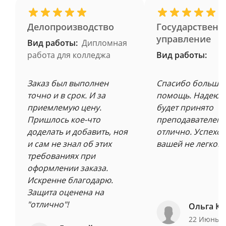
Делопроизводство
Государственн
управление
Вид работы:
Дипломная
работа для колледжа
Вид работы:
Заказ был выполнен
Спасибо большое
точно и в срок. И за
помощь. Надеюсь
приемлемую цену.
будет принято
Пришлось кое-что
преподавателем 
доделать и добавить, ноя
отлично. Успехов
и сам не знал об этих
вашей не легкой 
требованиях при
оформлении заказа.
Искренне благодарю.
Защита оценена на
"отлично"!
Ольга Ку
22 Июнь 