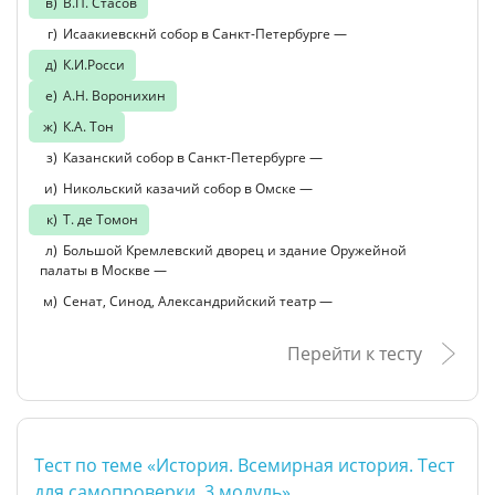
В.П. Стасов
Исаакиевскнй собор в Санкт-Петербурге —
К.И.Росси
А.Н. Воронихин
К.А. Тон
Казанский собор в Санкт-Петербурге —
Никольский казачий собор в Омске —
Т. де Томон
Большой Кремлевский дворец и здание Оружейной
палаты в Москве —
Сенат, Синод, Александрийский театр —
Перейти к тесту
Тест по теме «История. Всемирная история. Тест
для самопроверки. 3 модуль»