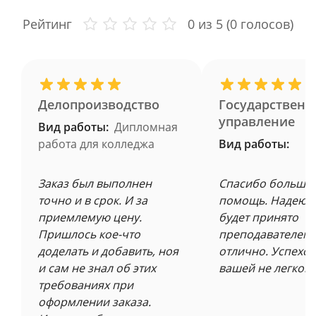
Рейтинг
0
из 5 (
0
голосов)
Делопроизводство
Государственн
управление
Вид работы:
Дипломная
работа для колледжа
Вид работы:
Заказ был выполнен
Спасибо большое
точно и в срок. И за
помощь. Надеюсь
приемлемую цену.
будет принято
Пришлось кое-что
преподавателем 
доделать и добавить, ноя
отлично. Успехов
и сам не знал об этих
вашей не легкой 
требованиях при
оформлении заказа.