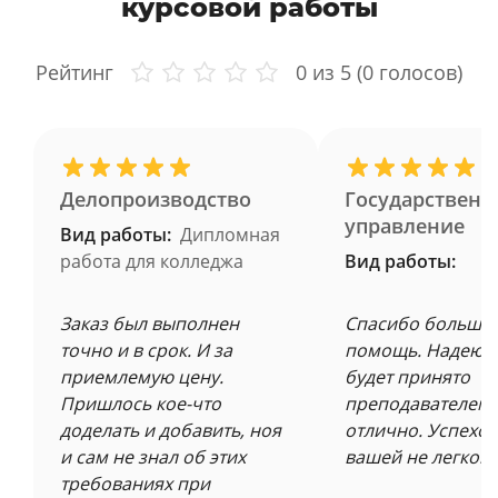
курсовой работы
Рейтинг
0
из 5 (
0
голосов)
Делопроизводство
Государственн
управление
Вид работы:
Дипломная
работа для колледжа
Вид работы:
Заказ был выполнен
Спасибо большое
точно и в срок. И за
помощь. Надеюсь
приемлемую цену.
будет принято
Пришлось кое-что
преподавателем 
доделать и добавить, ноя
отлично. Успехов
и сам не знал об этих
вашей не легкой 
требованиях при