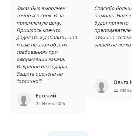
Заказ был выполнен
Спасибо большое
точно и в срок. И за
помощь. Надеюсь
приемлемую цену.
будет принято
Пришлось кое-что
преподавателем 
доделать и добавить, ноя
отлично. Успехов
и сам не знал об этих
вашей не легкой 
требованиях при
оформлении заказа.
Искренне благодарю.
Защита оценена на
"отлично"!
Ольга Ку
22 Июнь 
Евгений
22 Июнь 2026