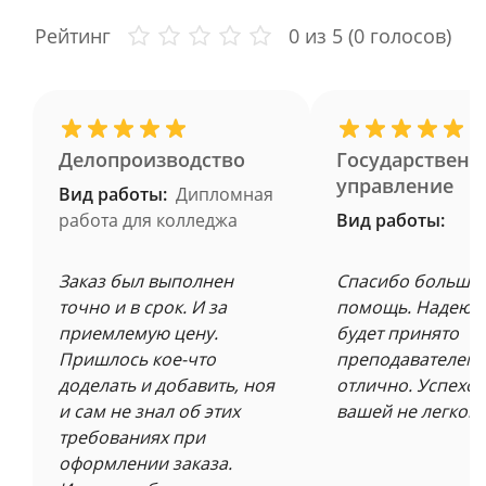
Рейтинг
0
из 5 (
0
голосов)
Делопроизводство
Государственн
управление
Вид работы:
Дипломная
работа для колледжа
Вид работы:
Заказ был выполнен
Спасибо большое
точно и в срок. И за
помощь. Надеюсь
приемлемую цену.
будет принято
Пришлось кое-что
преподавателем 
доделать и добавить, ноя
отлично. Успехов
и сам не знал об этих
вашей не легкой 
требованиях при
оформлении заказа.