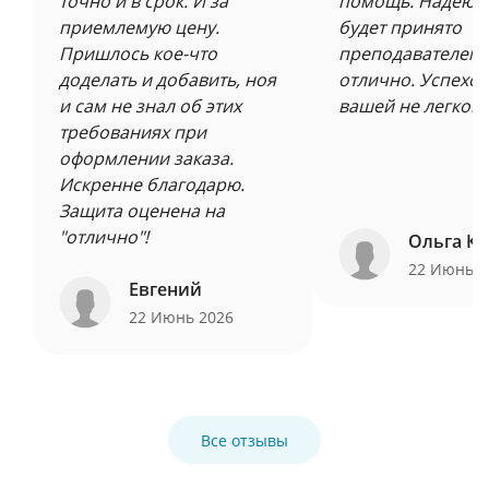
точно и в срок. И за
помощь. Надеюсь
приемлемую цену.
будет принято
Пришлось кое-что
преподавателем 
доделать и добавить, ноя
отлично. Успехов
и сам не знал об этих
вашей не легкой 
требованиях при
оформлении заказа.
Искренне благодарю.
Защита оценена на
"отлично"!
Ольга Ку
22 Июнь 
Евгений
22 Июнь 2026
Все отзывы